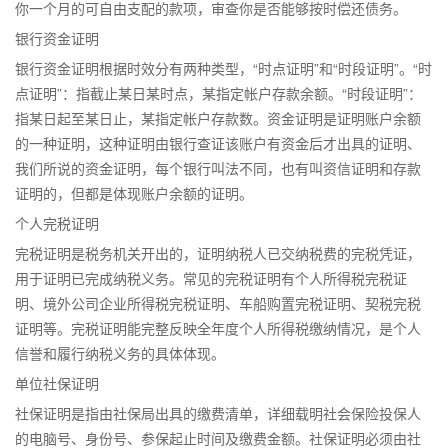
你一个月的可自由支配的款项，审查你是否能够按时偿还债务。
银行资金证明
银行资金证明根据时效分有两种类型，“时点证明”和“时段证明”。“时
点证明”：指截止某日某时点，某指定帐户存款余额。“时段证明”：
指某日起至某日止，某指定帐户存款数。资金证明是证明账户余额
的一种证明，这种证明由银行查证该账户有资金后才出具的证明、
我们所说的资金证明，每个银行叫法不同，也有叫资信证明和存款
证明的，但都是体现账户余额的证明。
个人完税证明
完税证明是税务机关开出的，证明纳税人已交纳税费的完税凭证，
用于证明已完成纳税义务。常见的完税证明有个人所得税完税证
明、境外公司企业所得税完税证明、车船购置完税证明、契税完税
证明等。完税证明能完整反映全年度个人所得税缴纳情况，是个人
信誉和履行纳税义务的具体体现。
单位社保证明
社保证明是指由社保局出具的缴费清单，详细载明社会保险投保人
的电脑号、身份号、参保起止时间及缴费金额。社保证明必须由社