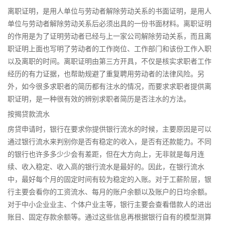
离职证明，是用人单位与劳动者解除劳动关系的书面证明，是用人
单位与劳动者解除劳动关系后必须出具的一份书面材料。离职证明
的作用是为了证明劳动者已经与上一家公司解除劳动关系，而且离
职证明上面也写明了劳动者的工作岗位、工作部门和该份工作入职
以及离职的时间。离职证明由第三方开具，不仅是核实求职者工作
经历的有力证据，也帮助规避了重复聘用劳动者的法律风险。另
外，如今很多求职者的简历都有注水的情况，而要求求职者提供离
职证明，是一种很有效的辨别求职者简历是否注水的方法。
按揭贷款流水
房贷申请时，银行在要求你提供银行流水的时候，主要原因是可以
通过银行流水来判别你是否有稳定的收入，是否有还款能力。不同
的银行也许多多少少会有差距，但在大方向上，无非就是每月连
续、收入稳定、收入高的银行流水是最好的。因此，在银行流水
中，最好每个月的固定时间有较为稳定的入账。对于工薪阶层，银
行主要会看你的工资流水、每月的账户余额以及账户的日均余额。
对于中小企业业主、个体户业主等，银行主要会查看借款人的进出
账目、固定存款余额等。通过这些信息再根据银行自有的模型测算