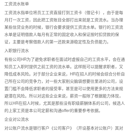
工资流水账单
工资流水指单位将员工工资直接打到工资卡（借记卡），由于是每
月打一次工资，因此把工资账目全部打出来就是工资流水。当办理
某些信贷业务的时候，银行会要求提供工资流水单。银行的工资流
水单是证明借款人每月有正常的固定收入和保证按时扣贷款的保
证，主要是考察借款人的第一还款来源稳定性及负债能力。
入职银行流水
有些公司HR为了避免求职者在面试时虚报自己的工资水平，会在通
知员工入职时提供之前工资的流水单。这样既可以提醒求职者，又
降低成本风险。对于部分企业来说，HR在招人的时候会综合分析自
己所在公司的竞争力，对一些大家削尖脑袋想要往里进的公司，设
置门槛不会降低求职者的接受率，甚至是可以使用更多的方法来规
避潜在风险。所以对这些企业来说，薪资一般除了根据能力体现，
所以HR在招人时候，尤其是那些没有职级薪酬体系的公司，候选人
的上家工资是本公司定薪和沟通offer的重要参考依据。
企业对公流水
对公账户流水是银行客户《公司客户》（开设基本对公账户）其对