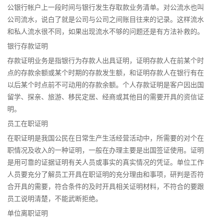
公银行帐户上一段时间与银行发生存取款业务清单。对公流水也叫
公司流水，说白了就是公司与公司之间账目往来的记录。这样流水
和私人流水很不同，如果出现流水不够的问题还是有方法补救的。
银行存款证明
存款证明业务是指银行为存款人出具证明，证明存款人在前某个时
点的存款余额或某个时期的存款发生额，和证明存款人在银行有在
以后某个时点前不可动用的存款余额。个人存款证明是客户因出国
留学、探亲、旅游、移民定居、经商或其他目的需要开具的资信证
明。
员工在职证明
在职证明是我国公民在日常生产生活经营活动中，所需要的对个在
职情况及收入的一种证明，一般在办理主要是出国签证使用。证明
是用可靠的证据证明有关人员或事实的真实情况的凭证。单位工作
人员要充分了解员工开具在职证明的充分理由和事项，研判是否符
合开具的需要，符合条件的及时开具相关证明材料，不符合的要跟
员工说明清楚，不能武断拒绝。
单位离职证明