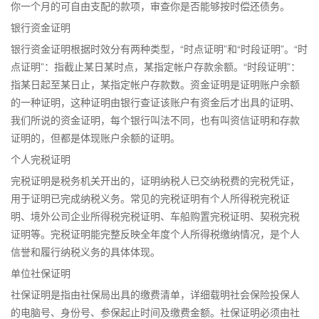
你一个月的可自由支配的款项，审查你是否能够按时偿还债务。
银行资金证明
银行资金证明根据时效分有两种类型，“时点证明”和“时段证明”。“时
点证明”：指截止某日某时点，某指定帐户存款余额。“时段证明”：
指某日起至某日止，某指定帐户存款数。资金证明是证明账户余额
的一种证明，这种证明由银行查证该账户有资金后才出具的证明、
我们所说的资金证明，每个银行叫法不同，也有叫资信证明和存款
证明的，但都是体现账户余额的证明。
个人完税证明
完税证明是税务机关开出的，证明纳税人已交纳税费的完税凭证，
用于证明已完成纳税义务。常见的完税证明有个人所得税完税证
明、境外公司企业所得税完税证明、车船购置完税证明、契税完税
证明等。完税证明能完整反映全年度个人所得税缴纳情况，是个人
信誉和履行纳税义务的具体体现。
单位社保证明
社保证明是指由社保局出具的缴费清单，详细载明社会保险投保人
的电脑号、身份号、参保起止时间及缴费金额。社保证明必须由社