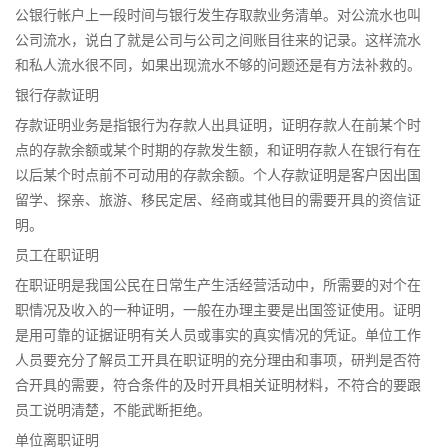
公银行帐户上一段时间与银行发生存取款业务清单。对公流水也叫
公司流水，说白了就是公司与公司之间账目往来的记录。这样流水
和私人流水很不同，如果出现流水不够的问题还是有方法补救的。
银行存款证明
存款证明业务是指银行为存款人出具证明，证明存款人在前某个时
点的存款余额或某个时期的存款发生额，和证明存款人在银行有在
以后某个时点前不可动用的存款余额。个人存款证明是客户因出国
留学、探亲、旅游、移民定居、经商或其他目的需要开具的资信证
明。
员工在职证明
在职证明是我国公民在日常生产生活经营活动中，所需要的对个在
职情况及收入的一种证明，一般在办理主要是出国签证使用。证明
是用可靠的证据证明有关人员或事实的真实情况的凭证。单位工作
人员要充分了解员工开具在职证明的充分理由和事项，研判是否符
合开具的需要，符合条件的及时开具相关证明材料，不符合的要跟
员工说明清楚，不能武断拒绝。
单位离职证明