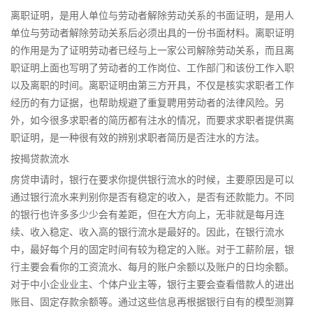
离职证明，是用人单位与劳动者解除劳动关系的书面证明，是用人
单位与劳动者解除劳动关系后必须出具的一份书面材料。离职证明
的作用是为了证明劳动者已经与上一家公司解除劳动关系，而且离
职证明上面也写明了劳动者的工作岗位、工作部门和该份工作入职
以及离职的时间。离职证明由第三方开具，不仅是核实求职者工作
经历的有力证据，也帮助规避了重复聘用劳动者的法律风险。另
外，如今很多求职者的简历都有注水的情况，而要求求职者提供离
职证明，是一种很有效的辨别求职者简历是否注水的方法。
按揭贷款流水
房贷申请时，银行在要求你提供银行流水的时候，主要原因是可以
通过银行流水来判别你是否有稳定的收入，是否有还款能力。不同
的银行也许多多少少会有差距，但在大方向上，无非就是每月连
续、收入稳定、收入高的银行流水是最好的。因此，在银行流水
中，最好每个月的固定时间有较为稳定的入账。对于工薪阶层，银
行主要会看你的工资流水、每月的账户余额以及账户的日均余额。
对于中小企业业主、个体户业主等，银行主要会查看借款人的进出
账目、固定存款余额等。通过这些信息再根据银行自有的模型测算