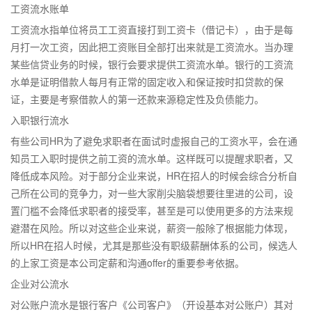
工资流水账单
工资流水指单位将员工工资直接打到工资卡（借记卡），由于是每
月打一次工资，因此把工资账目全部打出来就是工资流水。当办理
某些信贷业务的时候，银行会要求提供工资流水单。银行的工资流
水单是证明借款人每月有正常的固定收入和保证按时扣贷款的保
证，主要是考察借款人的第一还款来源稳定性及负债能力。
入职银行流水
有些公司HR为了避免求职者在面试时虚报自己的工资水平，会在通
知员工入职时提供之前工资的流水单。这样既可以提醒求职者，又
降低成本风险。对于部分企业来说，HR在招人的时候会综合分析自
己所在公司的竞争力，对一些大家削尖脑袋想要往里进的公司，设
置门槛不会降低求职者的接受率，甚至是可以使用更多的方法来规
避潜在风险。所以对这些企业来说，薪资一般除了根据能力体现，
所以HR在招人时候，尤其是那些没有职级薪酬体系的公司，候选人
的上家工资是本公司定薪和沟通offer的重要参考依据。
企业对公流水
对公账户流水是银行客户《公司客户》（开设基本对公账户）其对