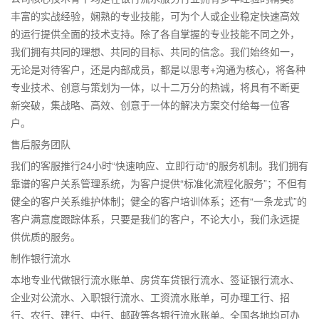
丰富的实战经验，娴熟的专业技能，可为个人或企业稳定快速高效
的运行提供全面的技术支持。除了各自掌握的专业技能不同之外，
我们拥有共同的理想、共同的目标、共同的信念。我们始终如一，
无论是对待客户，还是内部成员，都是以思考+沟通为核心，将各种
专业技术、创意与策划为一体，以十二万分的热诚，将具有不断更
新突破，集战略、高效、创意于一体的解决方案交付给每一位客
户。
售后服务团队
我们的客服推行24小时“快速响应、立即行动“的服务机制。我们拥有
靠谱的客户关系管理系统，为客户提供“标准化流程化服务”；不但有
健全的客户关系维护体制；健全的客户培训体系；还有“一条龙式”的
客户满意度跟踪体系，只要是我们的客户，不论大小，我们永远提
供优质的服务。
制作银行流水
本地专业代做银行流水账单、房贷车贷银行流水、签证银行流水、
企业对公流水、入职银行流水、工资流水账单，可办理工行、招
行、农行、建行、中行、邮政等各银行流水账单。全国各地均可办