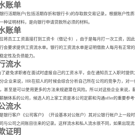
水账单
银行活期账户(包括活期存折和银行卡)的存取款交易记录。根据账户性
一种证明材料，是向银行申请贷款所必须的材料。
水账单
位将员工工资直接打到工资卡（借记卡），由于是每月打一次工资，因此
行会要求提供工资流水单。银行的工资流水单是证明借款人每月有正常的
稳定性及负债能力。
行流水
为了避免求职者在面试时虚报自己的工资水平，会在通知员工入职时提供
分企业来说，HR在招人的时候会综合分析自己所在公司的竞争力，对一
，甚至是可以使用更多的方法来规避潜在风险。所以对这些企业来说，薪
薪酬体系的公司，候选人的上家工资是本公司定薪和沟通offer的重要参
公流水
是银行客户《公司客户》（开设基本对公账户）其对公银行帐户上一段时
司与公司之间账目往来的记录。这样流水和私人流水很不同，如果出现流
款证明