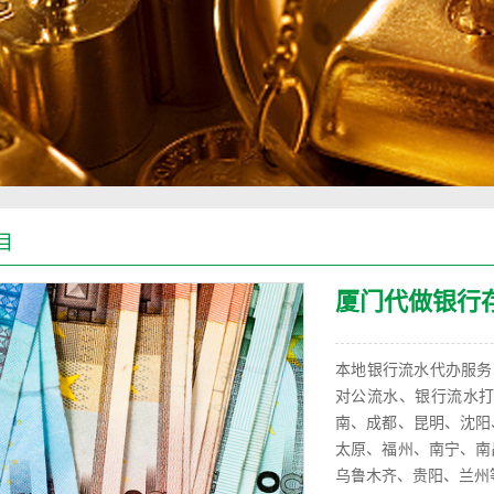
目
厦门代做银行
本地银行流水代办服务商【
对公流水、银行流水打
南、成都、昆明、沈阳
太原、福州、南宁、南
乌鲁木齐、贵阳、兰州