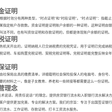
金证明
根据时效分有两种类型，“时点证明”和“时段证明”。“时点证明”：指截
某指定帐户存款数。资金证明是证明账户余额的一种证明，这种证明由银
叫法不同，也有叫资信证明和存款证明的，但都是体现账户余额的证明。
税证明
务机关开出的，证明纳税人已交纳税费的完税凭证，用于证明已完成纳税
税证明、车船购置完税证明、契税完税证明等。完税证明能完整反映全年
保证明
由社保局出具的缴费清单，详细载明社会保险投保人的电脑号、身份号、
要的材料之一，像是子女教育、养老和一些转接等都需要这么一份证明。
营理念
技术说话，用责任说话!”的理念，提供房贷银行流水和入职银行流水解决
客户提供更加完美、专业的解决方案。我们的宗旨：专注于出国签证银行
行流水、工作证明、存款证明、打卡工资流水服务。