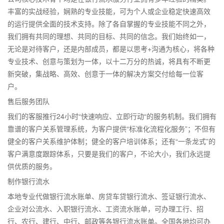
丰富的实战经验，娴熟的专业技能，可为个人或企业稳定快速高效
的运行提供全面的技术支持。除了各自掌握的专业技能不同之外，
我们拥有共同的理想、共同的目标、共同的信念。我们始终如一，
无论是对待客户，还是内部成员，都是以思考+沟通为核心，将各种
专业技术、创意与策划为一体，以十二万分的热诚，将具有不断更
新突破，集战略、高效、创意于一体的解决方案交付给每一位客
户。
售后服务团队
我们的客服推行24小时“快速响应、立即行动“的服务机制。我们拥有
靠谱的客户关系管理系统，为客户提供“标准化流程化服务”；不但有
健全的客户关系维护体制；健全的客户培训体系；还有“一条龙式”的
客户满意度跟踪体系，只要是我们的客户，不论大小，我们永远提
供优质的服务。
制作银行流水
本地专业代做银行流水账单、房贷车贷银行流水、签证银行流水、
企业对公流水、入职银行流水、工资流水账单，可办理工行、招
行、农行、建行、中行、邮政等各银行流水账单。全国各地均可办