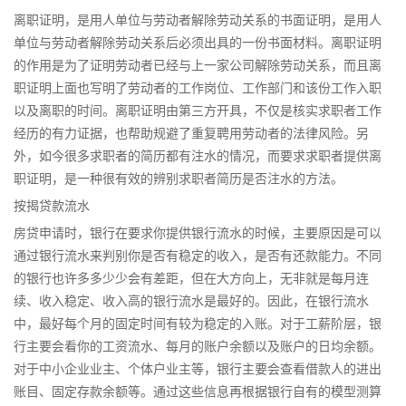
离职证明，是用人单位与劳动者解除劳动关系的书面证明，是用人
单位与劳动者解除劳动关系后必须出具的一份书面材料。离职证明
的作用是为了证明劳动者已经与上一家公司解除劳动关系，而且离
职证明上面也写明了劳动者的工作岗位、工作部门和该份工作入职
以及离职的时间。离职证明由第三方开具，不仅是核实求职者工作
经历的有力证据，也帮助规避了重复聘用劳动者的法律风险。另
外，如今很多求职者的简历都有注水的情况，而要求求职者提供离
职证明，是一种很有效的辨别求职者简历是否注水的方法。
按揭贷款流水
房贷申请时，银行在要求你提供银行流水的时候，主要原因是可以
通过银行流水来判别你是否有稳定的收入，是否有还款能力。不同
的银行也许多多少少会有差距，但在大方向上，无非就是每月连
续、收入稳定、收入高的银行流水是最好的。因此，在银行流水
中，最好每个月的固定时间有较为稳定的入账。对于工薪阶层，银
行主要会看你的工资流水、每月的账户余额以及账户的日均余额。
对于中小企业业主、个体户业主等，银行主要会查看借款人的进出
账目、固定存款余额等。通过这些信息再根据银行自有的模型测算