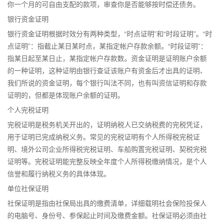
你一个月的可自由支配的款项，审查你是否能够按时偿还债务。
银行资金证明
银行资金证明根据时效分有两种类型，“时点证明”和“时段证明”。“时
点证明”：指截止某日某时点，某指定帐户存款余额。“时段证明”：
指某日起至某日止，某指定帐户存款数。资金证明是证明账户余额
的一种证明，这种证明由银行查证该账户有资金后才出具的证明、
我们所说的资金证明，每个银行叫法不同，也有叫资信证明和存款
证明的，但都是体现账户余额的证明。
个人完税证明
完税证明是税务机关开出的，证明纳税人已交纳税费的完税凭证，
用于证明已完成纳税义务。常见的完税证明有个人所得税完税证
明、境外公司企业所得税完税证明、车船购置完税证明、契税完税
证明等。完税证明能完整反映全年度个人所得税缴纳情况，是个人
信誉和履行纳税义务的具体体现。
单位社保证明
社保证明是指由社保局出具的缴费清单，详细载明社会保险投保人
的电脑号、身份号、参保起止时间及缴费金额。社保证明必须由社