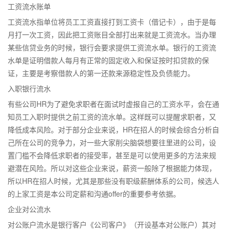
工资流水账单
工资流水指单位将员工工资直接打到工资卡（借记卡），由于是每
月打一次工资，因此把工资账目全部打出来就是工资流水。当办理
某些信贷业务的时候，银行会要求提供工资流水单。银行的工资流
水单是证明借款人每月有正常的固定收入和保证按时扣贷款的保
证，主要是考察借款人的第一还款来源稳定性及负债能力。
入职银行流水
有些公司HR为了避免求职者在面试时虚报自己的工资水平，会在通
知员工入职时提供之前工资的流水单。这样既可以提醒求职者，又
降低成本风险。对于部分企业来说，HR在招人的时候会综合分析自
己所在公司的竞争力，对一些大家削尖脑袋想要往里进的公司，设
置门槛不会降低求职者的接受率，甚至是可以使用更多的方法来规
避潜在风险。所以对这些企业来说，薪资一般除了根据能力体现，
所以HR在招人时候，尤其是那些没有职级薪酬体系的公司，候选人
的上家工资是本公司定薪和沟通offer的重要参考依据。
企业对公流水
对公账户流水是银行客户《公司客户》（开设基本对公账户）其对