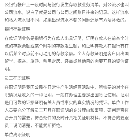
公银行帐户上一段时间与银行发生存取款业务清单。对公流水也叫
公司流水，说白了就是公司与公司之间账目往来的记录。这样流水
和私人流水很不同，如果出现流水不够的问题还是有方法补救的。
银行存款证明
存款证明业务是指银行为存款人出具证明，证明存款人在前某个时
点的存款余额或某个时期的存款发生额，和证明存款人在银行有在
以后某个时点前不可动用的存款余额。个人存款证明是客户因出国
留学、探亲、旅游、移民定居、经商或其他目的需要开具的资信证
明。
员工在职证明
在职证明是我国公民在日常生产生活经营活动中，所需要的对个在
职情况及收入的一种证明，一般在办理主要是出国签证使用。证明
是用可靠的证据证明有关人员或事实的真实情况的凭证。单位工作
人员要充分了解员工开具在职证明的充分理由和事项，研判是否符
合开具的需要，符合条件的及时开具相关证明材料，不符合的要跟
员工说明清楚，不能武断拒绝。
单位离职证明