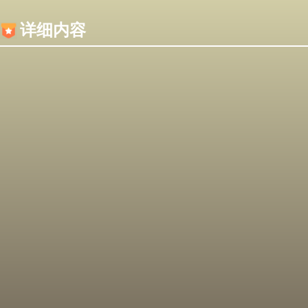
内容加载失败，可能是你的浏览器屏蔽了JS脚本！
详细内容