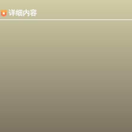
内容加载失败，可能是你的浏览器屏蔽了JS脚本！
详细内容