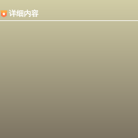
内容加载失败，可能是你的浏览器屏蔽了JS脚本！
详细内容