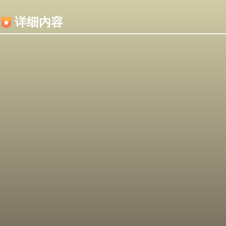
内容加载失败，可能是你的浏览器屏蔽了JS脚本！
详细内容