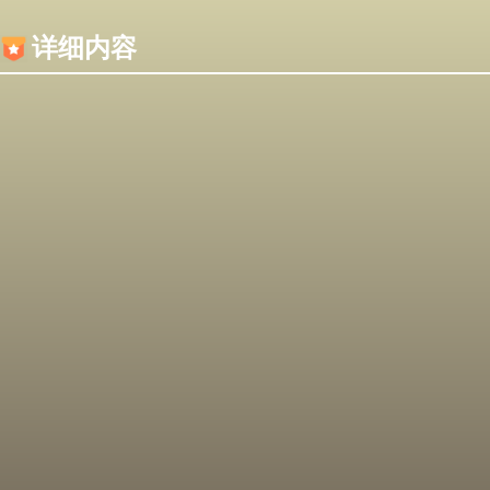
内容加载失败，可能是你的浏览器屏蔽了JS脚本！
详细内容