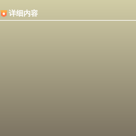
内容加载失败，可能是你的浏览器屏蔽了JS脚本！
详细内容