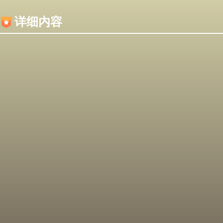
内容加载失败，可能是你的浏览器屏蔽了JS脚本！
详细内容