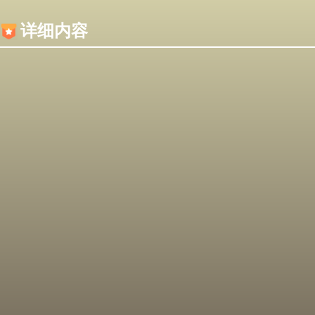
内容加载失败，可能是你的浏览器屏蔽了JS脚本！
详细内容