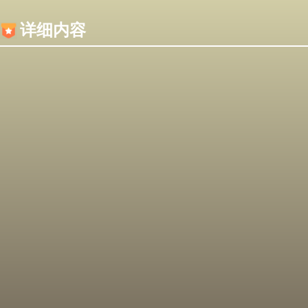
内容加载失败，可能是你的浏览器屏蔽了JS脚本！
详细内容