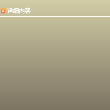
内容加载失败，可能是你的浏览器屏蔽了JS脚本！
详细内容