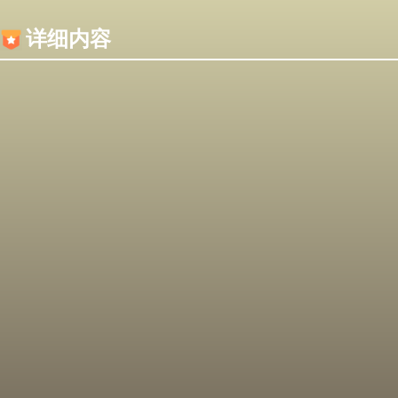
内容加载失败，可能是你的浏览器屏蔽了JS脚本！
详细内容