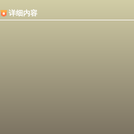
内容加载失败，可能是你的浏览器屏蔽了JS脚本！
详细内容