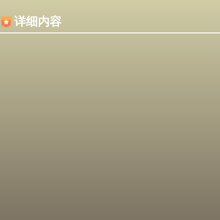
内容加载失败，可能是你的浏览器屏蔽了JS脚本！
详细内容