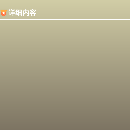
内容加载失败，可能是你的浏览器屏蔽了JS脚本！
详细内容