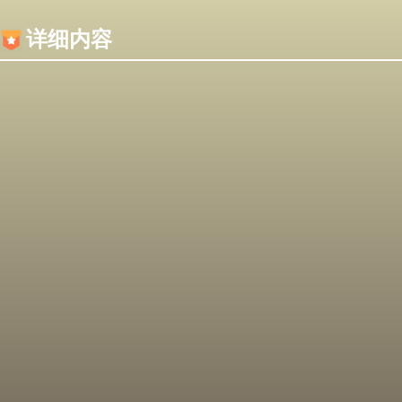
内容加载失败，可能是你的浏览器屏蔽了JS脚本！
详细内容