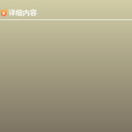
内容加载失败，可能是你的浏览器屏蔽了JS脚本！
详细内容