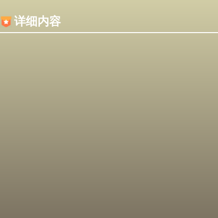
内容加载失败，可能是你的浏览器屏蔽了JS脚本！
详细内容