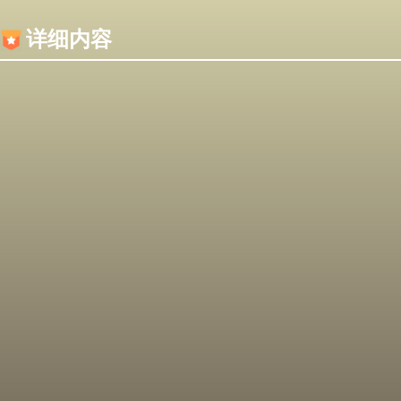
内容加载失败，可能是你的浏览器屏蔽了JS脚本！
详细内容