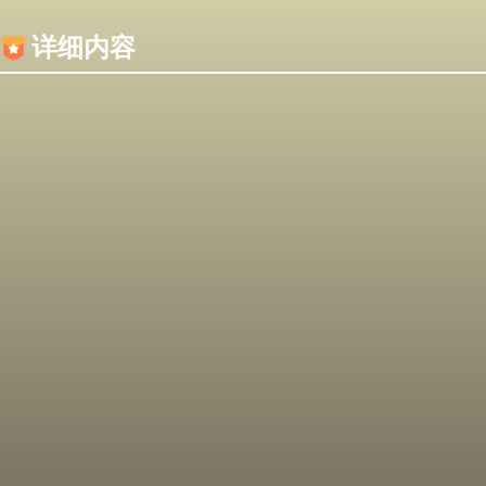
内容加载失败，可能是你的浏览器屏蔽了JS脚本！
详细内容