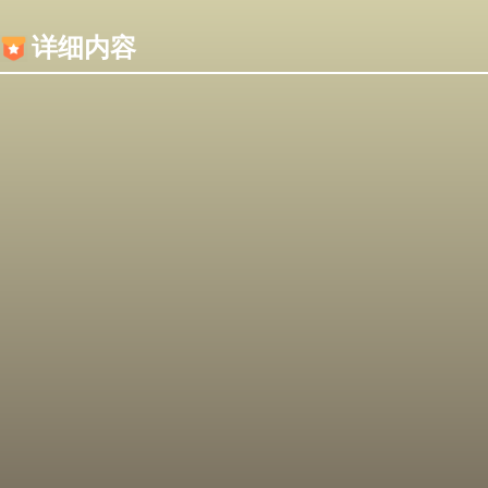
内容加载失败，可能是你的浏览器屏蔽了JS脚本！
详细内容