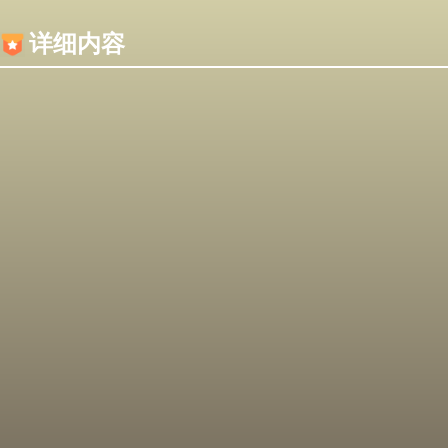
内容加载失败，可能是你的浏览器屏蔽了JS脚本！
详细内容