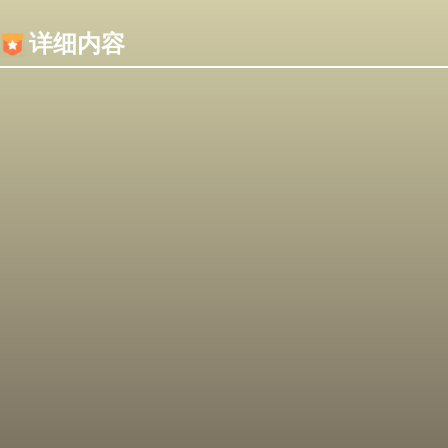
内容加载失败，可能是你的浏览器屏蔽了JS脚本！
详细内容