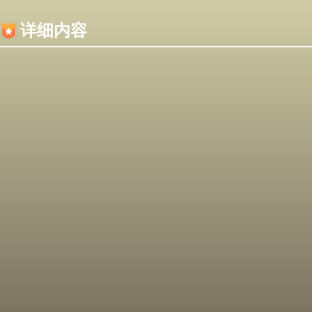
内容加载失败，可能是你的浏览器屏蔽了JS脚本！
详细内容