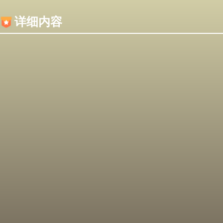
内容加载失败，可能是你的浏览器屏蔽了JS脚本！
详细内容