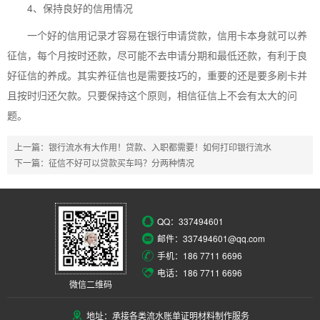
4、保持良好的信用情况
一个好的信用记录才容易在银行申请贷款，信用卡本身就可以养
征信，每个月按时还款，尽可能不去申请分期和最低还款，有利于良
好征信的养成。其实养征信也是需要技巧的，重要的还是要多刷卡并
且按时归还欠款。只要保持这个原则，相信征信上不会有太大的问
题。
上一篇：
银行流水有大作用！贷款、入职都需要！如何打印银行流水
下一篇：
征信不好可以贷款买车吗？分两种情况
QQ：
337494601
邮件：337494601@qq.com
手机：186 7711 6696
电话：186 7711 6696
微信二维码
地址：承接各类流水账单证明材料制作服务